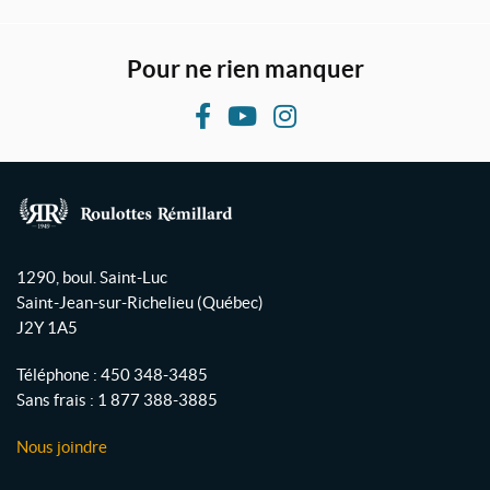
Pour ne rien manquer
F
Y
I
a
o
n
c
u
s
e
T
t
b
u
a
R
o
b
g
o
1290, boul. Saint-Luc
o
e
r
u
Saint-Jean-sur-Richelieu
(Québec)
l
k
a
J2Y 1A5
o
m
t
Téléphone :
450 348-3485
t
Sans frais :
1 877 388-3885
e
s
Nous joindre
R
é