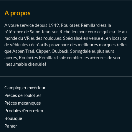
m
i
À propos
l
l
À votre service depuis 1949, Roulottes Rémillard est la
a
référence de Saint-Jean-sur-Richelieu pour tout ce qui est lié au
r
monde du VR et des roulottes. Spécialisé en vente et en location
d
de véhicules récréatifs provenant des meilleures marques telles
que Aspen Trail, Clipper, Outback, Springdale et plusieurs
autres, Roulottes Rémillard sait combler les attentes de son
inestimable clientèle!
Camping et extérieur
Pièces de roulottes
Pièces mécaniques
Produits d'entretien
Boutique
Panier