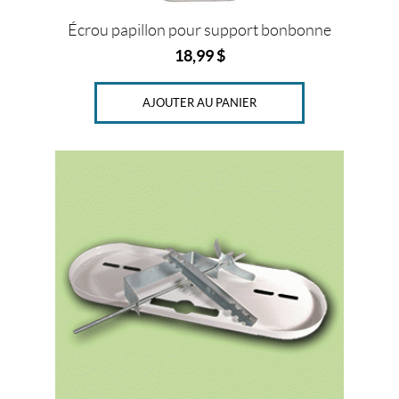
r
o
Écrou papillon pour support bonbonne
(1)
18,99
$
P
r
AJOUTER AU PANIER
i
x
Ce
produit
a
plusieurs
Prix :
variations.
0
Les
$
options
—
peuvent
6
être
choisies
5
sur
$
la