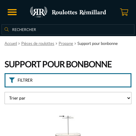
M
a
r
q
Rechercher
Rechercher :
u
e
s
Accueil
Pièces de roulottes
Propane
Support pour bonbonne
F
SUPPORT POUR BONBONNE
l
a
m
FILTRER
e
k
i
n
g
(3)
R
V
P