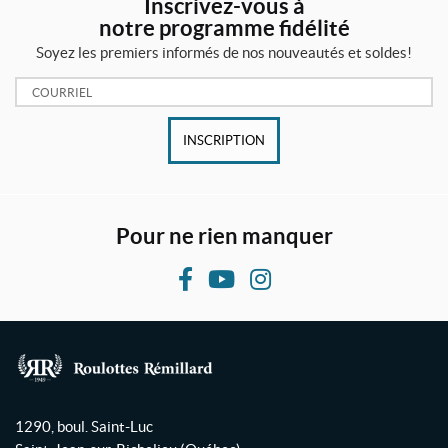
Inscrivez-vous à
8
notre programme fidélité
"
x
Soyez les premiers informés de nos nouveautés et soldes!
1
8
Courriel:
"
(1)
INSCRIPTION
T
i
g
e
(
Pour ne rien manquer
3
0
l
F
Y
I
b
a
o
n
)
c
u
s
3
/
e
T
t
8
b
u
a
R
"
o
b
g
x
o
1290, boul. Saint-Luc
2
o
e
r
u
4