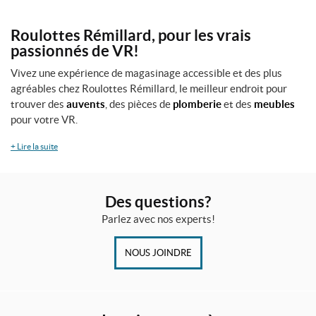
sur
d
e
la
Roulottes Rémillard, pour les vrais
3
page
passionnés de VR!
0
du
l
Vivez une expérience de magasinage accessible et des plus
i
produit
v
agréables chez Roulottes Rémillard, le meilleur endroit pour
r
trouver des
auvents
, des pièces de
plomberie
et des
meubles
e
pour votre VR.
s
(1)
+
Lire la suite
T
i
g
Des questions?
e
Parlez avec nos experts!
(
2
0
NOUS JOINDRE
l
b
)
3
/