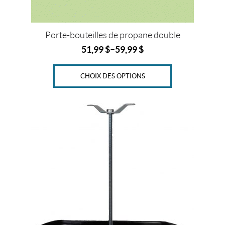
page
G
du
r
produit
Porte-bouteilles de propane double
a
n
51,99
$
–
59,99
$
d
e
CHOIX DES OPTIONS
u
r
s
P
o
u
r
b
o
n
b
o
n
n