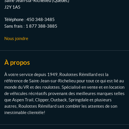
Saint-Jean-sur-Richelieu
(Québec)
l
k
a
"
J2Y 1A5
o
m
(1)
t
Téléphone :
450 348-3485
t
Sans frais :
1 877 388-3885
e
IALISER
s
Nous joindre
R
é
m
i
À propos
l
l
À votre service depuis 1949, Roulottes Rémillard est la
a
référence de Saint-Jean-sur-Richelieu pour tout ce qui est lié au
r
monde du VR et des roulottes. Spécialisé en vente et en location
d
de véhicules récréatifs provenant des meilleures marques telles
que Aspen Trail, Clipper, Outback, Springdale et plusieurs
autres, Roulottes Rémillard sait combler les attentes de son
inestimable clientèle!