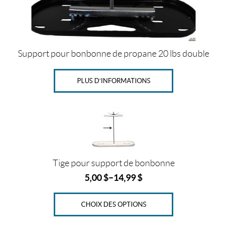
e
d
e
2
0
l
Support pour bonbonne de propane 20 lbs double
i
v
r
PLUS D’INFORMATIONS
e
s
(1)
Ce
produit
P
o
a
u
plusieurs
r
variations.
Tige pour support de bonbonne
b
o
Les
5,00
$
–
14,99
$
n
options
b
peuvent
o
CHOIX DES OPTIONS
n
être
n
choisies
e