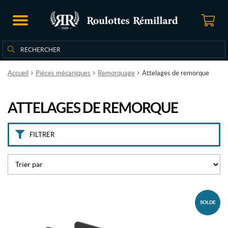
M
a
r
q
Rechercher
Rechercher :
u
e
s
Accueil
Pièces mécaniques
Remorquage
Attelages de remorque
C
ATTELAGES DE REMORQUE
u
r
t
FILTRER
(2)
P
r
i
x
SOLDE