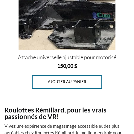
T
o
u
s
l
e
s
p
r
Attache universelle ajustable pour motorisé
o
150,00
$
d
u
i
t
AJOUTER AU PANIER
s
E
n
Roulottes Rémillard, pour les vrais
s
passionnés de VR!
o
l
Vivez une expérience de magasinage accessible et des plus
d
e
agréables chez Roulottes Rémillard, le meilleur endroit pour