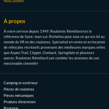
Nous joindre
R
é
m
i
À propos
l
l
À votre service depuis 1949, Roulottes Rémillard est la
a
référence de Saint-Jean-sur-Richelieu pour tout ce qui est lié au
r
monde du VR et des roulottes. Spécialisé en vente et en location
d
de véhicules récréatifs provenant des meilleures marques telles
que Aspen Trail, Clipper, Outback, Springdale et plusieurs
autres, Roulottes Rémillard sait combler les attentes de son
inestimable clientèle!
Camping et extérieur
Pièces de roulottes
Pièces mécaniques
Produits d'entretien
Boutique