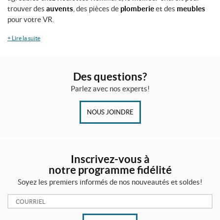
(1)
trouver des
auvents
, des pièces de
plomberie
et des
meubles
pour votre VR.
IALISER
+
Lire la suite
Des questions?
Parlez avec nos experts!
NOUS JOINDRE
Inscrivez-vous à
notre programme fidélité
Soyez les premiers informés de nos nouveautés et soldes!
Courriel: