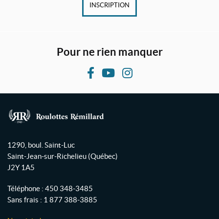
INSCRIPTION
Pour ne rien manquer
F
Y
I
a
o
n
c
u
s
e
T
t
b
u
a
R
o
b
g
o
1290, boul. Saint-Luc
o
e
r
u
Saint-Jean-sur-Richelieu
(Québec)
l
k
a
J2Y 1A5
o
m
t
Téléphone :
450 348-3485
t
Sans frais :
1 877 388-3885
e
s