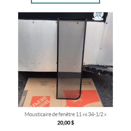
5
0
0
$
G
r
a
n
d
e
u
r
s
2
Mousticaire de fenêtre 11 »x 34-1/2 »
0
20,00
$
3
/