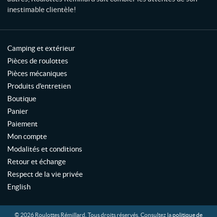
0
inestimable clientèle!
"
L
X
2
Camping et extérieur
0
"
Pièces de roulottes
H
Pièces mécaniques
(1)
Produits d'entretien
3
Boutique
0
Panier
"
Paiement
x
1
Mon compte
6
Modalités et conditions
"
(1)
Retour et échange
Respect de la vie privée
3
English
0
"
x
2
© 2026 Roulottes Rémillard. Tous droits réservés. Consultez la
politique de