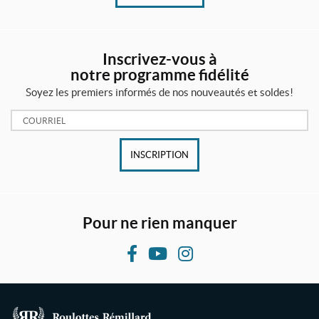
(1)
2
6
Inscrivez-vous à
"
notre programme fidélité
x
7
Soyez les premiers informés de nos nouveautés et soldes!
P
6
r
1
Courriel:
/
o
8
d
"
INSCRIPTION
u
(1)
i
t
2
s
8
Pour ne rien manquer
"
L
T
X
o
F
Y
I
1
u
8
a
o
n
s
"
c
u
s
l
H
e
e
T
t
(1)