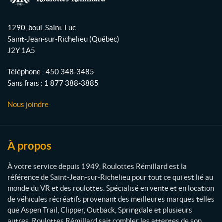
s
b
u
a
R
p
3
o
b
g
r
o
0
1290, boul. Saint-Luc
o
o
e
r
u
"
d
Saint-Jean-sur-Richelieu
(Québec)
l
k
a
L
u
J2Y 1A5
X
o
m
i
1
t
t
4
Téléphone :
450 348-3485
s
t
"
Sans frais :
1 877 388-3885
e
H
E
s
(1)
n
Nous joindre
R
s
é
3
o
0
m
l
"
d
i
À propos
L
e
l
X
(1)
l
1
À votre service depuis 1949, Roulottes Rémillard est la
6
a
référence de Saint-Jean-sur-Richelieu pour tout ce qui est lié au
"
r
monde du VR et des roulottes. Spécialisé en vente et en location
IALISER
H
d
de véhicules récréatifs provenant des meilleures marques telles
(1)
que Aspen Trail, Clipper, Outback, Springdale et plusieurs
3
autres, Roulottes Rémillard sait combler les attentes de son