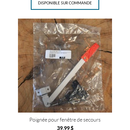
3
DISPONIBLE SUR COMMANDE
7
/
8
"
x
7
8
"
(
#
1
)
(1)
2
3
7
/
8
"
x
Poignée pour fenêtre de secours
7
8
39,99
$
"