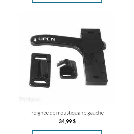
7
1
1
/
8
"
(1)
2
3
3
/
4
"
x
7
8
1
/
4
Poignée de moustiquaire gauche
"
(1)
34,99
$
2