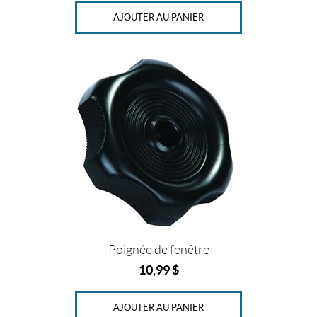
4
AJOUTER AU PANIER
"
X
7
0
1
/
4
"
(1)
2
0
"
x
7
2
"
(1)
Poignée de fenêtre
10,99
$
2
2
"
AJOUTER AU PANIER
x