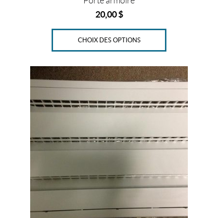
Porte armoire
"
20,00
$
(1)
2
CHOIX DES OPTIONS
4
"
x
7
4
1
/
4
"
(
#
1
)
(1)
2
4
"
x
7