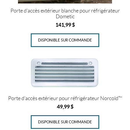
4
1
Porte d’accès extérieur blanche pour réfrigérateur
/
Dometic
4
141,99
$
"
(
#
DISPONIBLE SUR COMMANDE
2
)
(1)
2
4
"
x
7
4
"
Porte d’accès extérieur pour réfrigérateur Norcold™
(1)
49,99
$
2
4
DISPONIBLE SUR COMMANDE
"
x