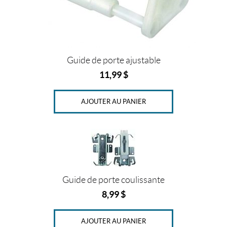
A
m
e
r
i
m
a
Guide de porte ajustable
x
(1)
11,99
$
P
AJOUTER AU PANIER
r
i
x
Guide de porte coulissante
Prix :
8,99
$
0
$
AJOUTER AU PANIER
—