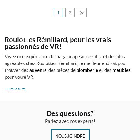
7
8
1
2
"
(1)
2
Roulottes Rémillard, pour les vrais
5
passionnés de VR!
"
X
Vivez une expérience de magasinage accessible et des plus
7
0
agréables chez Roulottes Rémillard, le meilleur endroit pour
"
trouver des
auvents
, des pièces de
plomberie
et des
meubles
(1)
pour votre VR.
2
+
Lire la suite
6
"
X
6
Des questions?
8
1
Parlez avec nos experts!
/
4
NOUS JOINDRE
"