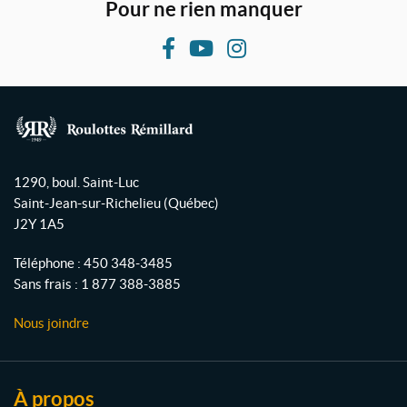
Pour ne rien manquer
F
Y
I
a
o
n
c
u
s
e
T
t
b
u
a
R
o
b
g
o
1290, boul. Saint-Luc
o
e
r
u
Saint-Jean-sur-Richelieu
(Québec)
l
k
a
J2Y 1A5
o
m
t
Téléphone :
450 348-3485
t
Sans frais :
1 877 388-3885
e
s
Nous joindre
R
é
m
i
À propos