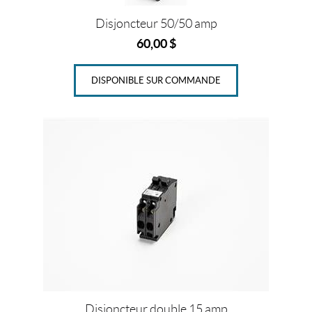
IALISER
Disjoncteur 50/50 amp
60,00
$
DISPONIBLE SUR COMMANDE
Disjoncteur double 15 amp