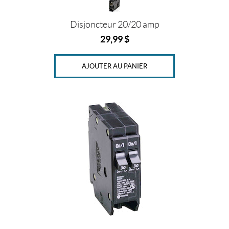
a
m
p
Disjoncteur 20/20 amp
(1)
29,99
$
1
5
AJOUTER AU PANIER
A
(1)
2
0
a
m
p
(1)
2
0
A
(1)
3
0