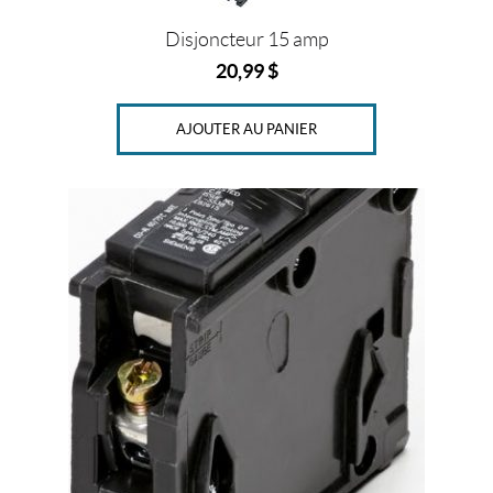
S
o
Disjoncteur 15 amp
u
20,99
$
t
h
w
AJOUTER AU PANIER
i
r
e
(1)
P
r
i
x
Prix :
0
$