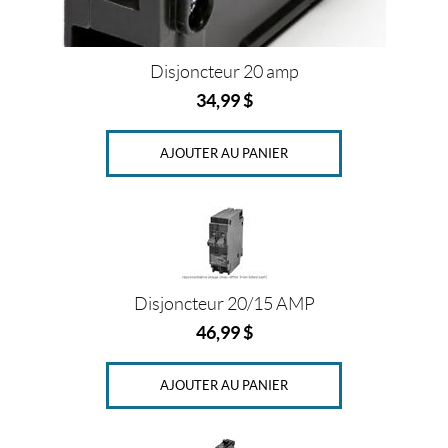
—
2
Disjoncteur 20 amp
3
34,99
$
5
$
AJOUTER AU PANIER
G
r
a
n
d
e
Disjoncteur 20/15 AMP
u
46,99
$
r
s
AJOUTER AU PANIER
1
5