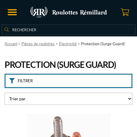
M
a
r
q
Rechercher
Rechercher :
u
e
s
Accueil
Pièces de roulottes
Électricité
Protection (Surge Guard)
F
PROTECTION (SURGE GUARD)
i
r
s
FILTRER
t
A
l
e
r
t
(1)
Ce
produit
G
a
o