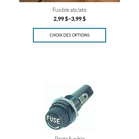
du
produit
Fusible atc/ato
2,99
$
–
3,99
$
CHOIX DES OPTIONS