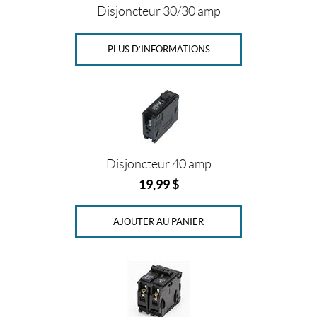
Disjoncteur 30/30 amp
a
m
p
PLUS D’INFORMATIONS
(1)
3
0
A
(1)
4
0
Disjoncteur 40 amp
a
19,99
$
m
p
(1)
AJOUTER AU PANIER
4
0
A
(1)