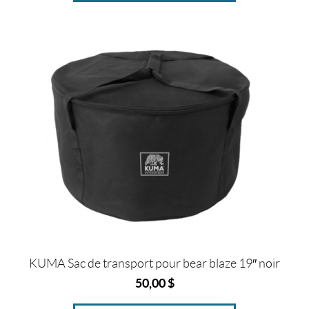
r
o
(1)
P
r
i
x
Prix :
0
$
—
KUMA Sac de transport pour bear blaze 19″ noir
6
5
50,00
$
0