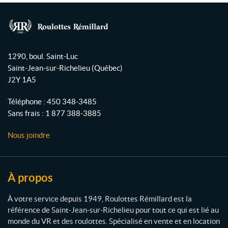
c
u
s
e
T
t
b
u
a
R
o
b
g
o
1290, boul. Saint-Luc
o
e
r
u
Saint-Jean-sur-Richelieu
(Québec)
l
k
a
J2Y 1A5
o
m
t
Téléphone :
450 348-3485
t
Sans frais :
1 877 388-3885
e
s
Nous joindre
R
é
m
i
À propos
l
l
À votre service depuis 1949, Roulottes Rémillard est la
a
référence de Saint-Jean-sur-Richelieu pour tout ce qui est lié au
r
monde du VR et des roulottes. Spécialisé en vente et en location