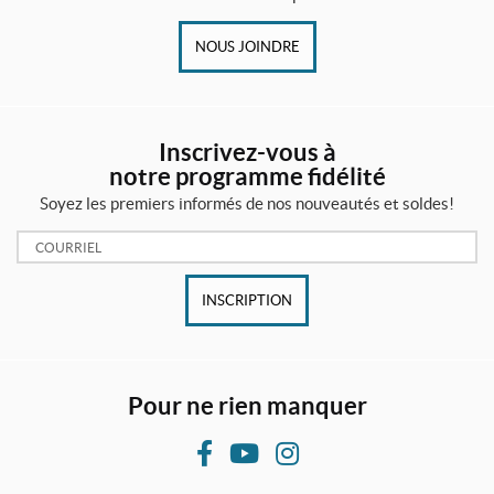
NOUS JOINDRE
Inscrivez-vous à
notre programme fidélité
Soyez les premiers informés de nos nouveautés et soldes!
Courriel:
INSCRIPTION
Pour ne rien manquer
F
Y
I
a
o
n