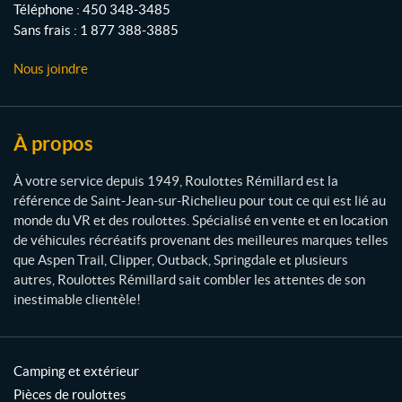
Téléphone :
450 348-3485
t
Sans frais :
1 877 388-3885
e
s
Nous joindre
R
é
m
i
À propos
l
l
À votre service depuis 1949, Roulottes Rémillard est la
a
référence de Saint-Jean-sur-Richelieu pour tout ce qui est lié au
r
monde du VR et des roulottes. Spécialisé en vente et en location
d
de véhicules récréatifs provenant des meilleures marques telles
que Aspen Trail, Clipper, Outback, Springdale et plusieurs
autres, Roulottes Rémillard sait combler les attentes de son
inestimable clientèle!
Camping et extérieur
Pièces de roulottes