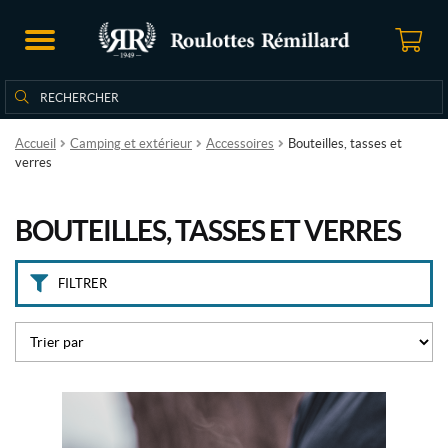
P
r
o
d
Rechercher
Rechercher :
u
i
t
Accueil
Camping et extérieur
Accessoires
Bouteilles, tasses et
s
verres
T
BOUTEILLES, TASSES ET VERRES
o
u
s
FILTRER
l
e
s
p
r
o
d
u
i