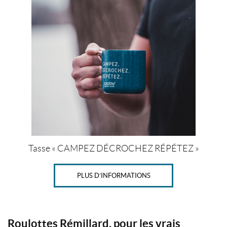
t
s
E
n
s
o
l
d
e
(1)
IALISER
Tasse « CAMPEZ DÉCROCHEZ RÉPÉTEZ »
PLUS D’INFORMATIONS
Roulottes Rémillard, pour les vrais