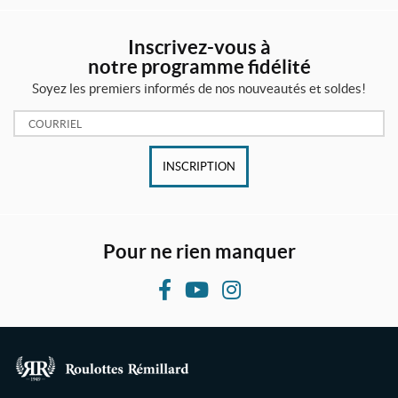
Inscrivez-vous à
notre programme fidélité
Soyez les premiers informés de nos nouveautés et soldes!
Courriel:
INSCRIPTION
Pour ne rien manquer
F
Y
I
a
o
n
c
u
s
e
T
t
b
u
a
R