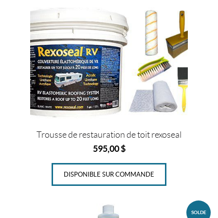
k
s
l
t
Trousse de restauration de toit rexoseal
595,00
$
DISPONIBLE SUR COMMANDE
SOLDE