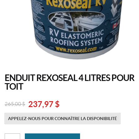
ENDUIT REXOSEAL 4 LITRES POUR
TOIT
237,97
$
265,00
$
Original
Current
price
price
APPELEZ-NOUS POUR CONNAÎTRE LA DISPONIBILITÉ
was:
is:
265,00
237,97
quantité