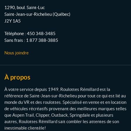
o
b
g
o
1290, boul. Saint-Luc
o
e
r
u
Saint-Jean-sur-Richelieu
(Québec)
l
k
a
J2Y 1A5
o
m
t
Téléphone :
450 348-3485
t
Sans frais :
1 877 388-3885
e
s
Nous joindre
R
é
m
i
À propos
l
l
À votre service depuis 1949, Roulottes Rémillard est la
a
référence de Saint-Jean-sur-Richelieu pour tout ce qui est lié au
r
monde du VR et des roulottes. Spécialisé en vente et en location
d
de véhicules récréatifs provenant des meilleures marques telles
que Aspen Trail, Clipper, Outback, Springdale et plusieurs
autres, Roulottes Rémillard sait combler les attentes de son
inestimable clientèle!