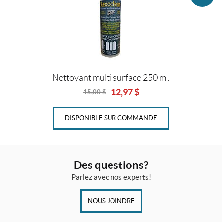
Nettoyant multi surface 250 ml.
12,97
$
15,00
$
Original
Current
price
price
was:
is:
DISPONIBLE SUR COMMANDE
15,00
12,97
$.
$.
Des questions?
Parlez avec nos experts!
NOUS JOINDRE