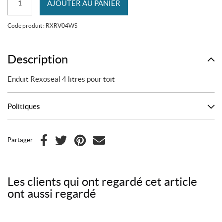
$.
$.
AJOUTER AU PANIER
de
Enduit
Code produit :
RXRV04WS
Rexoseal
4
litres
Description
pour
Enduit Rexoseal 4 litres pour toit
toit
Politiques
Partager
F
T
P
C
a
w
i
o
c
i
n
u
Les clients qui ont regardé cet article
e
t
t
r
ont aussi regardé
b
t
e
r
o
e
r
i
o
r
e
e