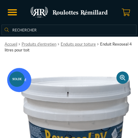
Rechercher
Rechercher :
Accueil
Produits d'entretien
Enduits pour toiture
Enduit Rexoseal 4
litres pour toit
SOLDE
🔍